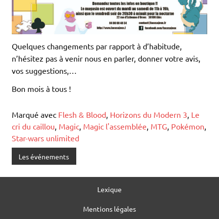
Quelques changements par rapport à d’habitude,
n’hésitez pas à venir nous en parler, donner votre avis,
vos suggestions,…
Bon mois à tous !
Marqué avec
Flesh & Blood
,
Horizons du Modern 3
,
Le
cri du caillou
,
Magic
,
Magic l'assemblée
,
MTG
,
Pokémon
,
Star-wars unlimited
Les événements
Lexique
Mentions légales