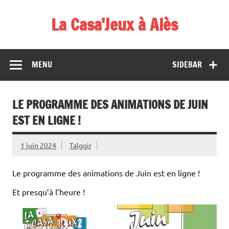
Skip
to
La Casa'Jeux à Alès
content
Votre spécialiste du jeu : vente de jeux, organisations de
démos et de tournois
MENU
SIDEBAR
LE PROGRAMME DES ANIMATIONS DE JUIN
EST EN LIGNE !
1 juin 2024
Talggir
Le programme des animations de Juin est en ligne !
Et presqu’à l’heure !