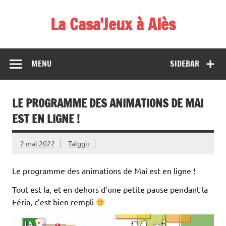
Skip
to
La Casa'Jeux à Alès
content
Votre spécialiste du jeu : vente de jeux, organisations de
démos et de tournois
MENU
SIDEBAR
LE PROGRAMME DES ANIMATIONS DE MAI
EST EN LIGNE !
2 mai 2022
Talggir
Le programme des animations de Mai est en ligne !
Tout est la, et en dehors d’une petite pause pendant la
Féria, c’est bien rempli