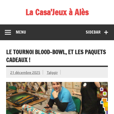
Skip
to
La Casa'Jeux à Alès
content
Votre spécialiste du jeu : vente de jeux, organisations de
démos et de tournois
MENU
SIDEBAR
LE TOURNOI BLOOD-BOWL, ET LES PAQUETS
CADEAUX !
21 décembre 2025
Talggir