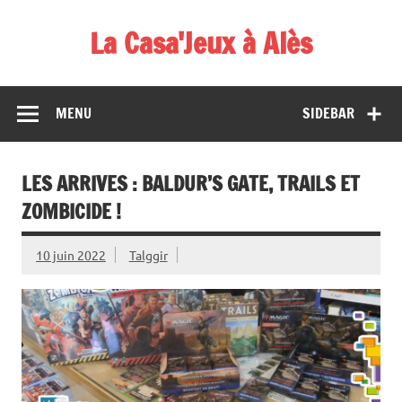
Skip
to
La Casa'Jeux à Alès
content
Votre spécialiste du jeu : vente de jeux, organisations de
démos et de tournois
MENU
SIDEBAR
LES ARRIVES : BALDUR’S GATE, TRAILS ET
ZOMBICIDE !
10 juin 2022
Talggir