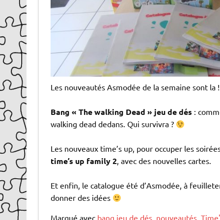
Les nouveautés Asmodée de la semaine sont la !
Bang « The walking Dead » jeu de dés
: comme
walking dead dedans. Qui survivra ?
Les nouveaux time’s up, pour occuper les soirées 
time’s up family 2
, avec des nouvelles cartes.
Et enfin, le catalogue été d’Asmodée, à feuilleter
donner des idées
Marqué avec
bang jeu de dés
,
nouveautés
,
Time'