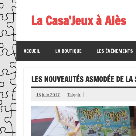
Skip
to
content
La Casa'Jeux à Alès
Votre spécialiste du jeu : vente de jeux, organis
ACCUEIL
LA BOUTIQUE
LES ÉVÉNEMENTS
LES NOUVEAUTÉS ASMODÉE DE LA 
16 juin 2017
Talggir