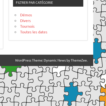
FILTRER PAR CATÉGORIE
Démos
Divers
Tournois
Toutes les dates
WordPress Theme: Dynamic News by ThemeZee.