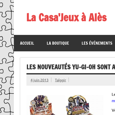
Skip
to
content
La Casa'Jeux à Alès
Votre spécialiste du jeu : vente de jeux, organis
ACCUEIL
LA BOUTIQUE
LES ÉVÉNEMENTS
LES NOUVEAUTÉS YU-GI-OH SONT A
4 juin 2013
Talggir
L
m
V