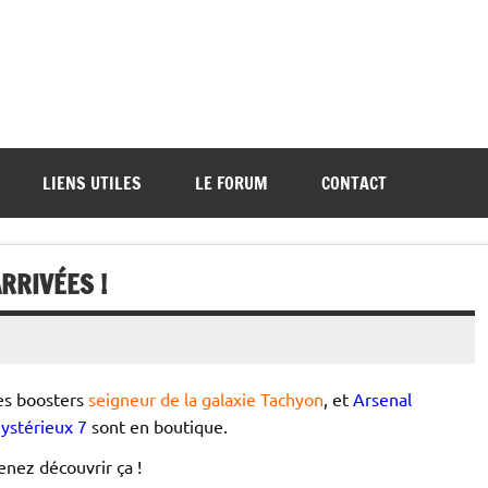
ations de démos et de tournois
LIENS UTILES
LE FORUM
CONTACT
RRIVÉES !
es boosters
seigneur de la galaxie Tachyon
, et
Arsenal
ystérieux 7
sont en boutique.
enez découvrir ça !