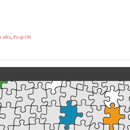
x alès
,
Yu-gi-Oh