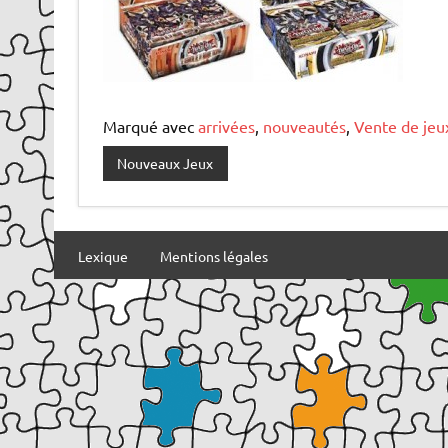
Marqué avec
arrivées
,
nouveautés
,
Vente de jeu
Nouveaux Jeux
Lexique
Mentions légales