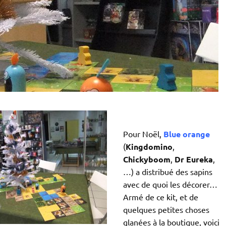
Pour Noël,
Blue orange
(
Kingdomino
,
Chickyboom
,
Dr Eureka
,
…) a distribué des sapins
avec de quoi les décorer…
Armé de ce kit, et de
quelques petites choses
glanées à la boutique, voici