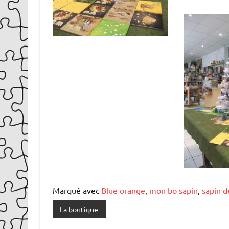
Marqué avec
Blue orange
,
mon bo sapin
,
sapin d
La boutique