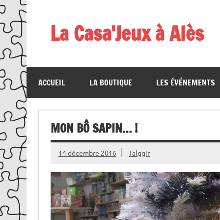
Skip
to
content
La Casa'Jeux à Alès
Votre spécialiste du jeu : vente de jeux, organis
ACCUEIL
LA BOUTIQUE
LES ÉVÉNEMENTS
MON BÔ SAPIN… !
14 décembre 2016
Talggir