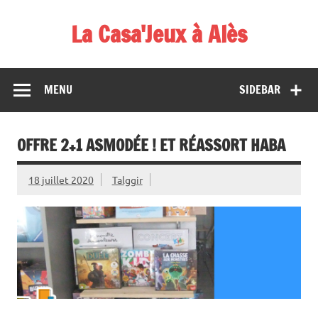
Skip
to
La Casa'Jeux à Alès
content
Votre spécialiste du jeu : vente de jeux, organisations de
démos et de tournois
MENU
SIDEBAR
OFFRE 2+1 ASMODÉE ! ET RÉASSORT HABA
18 juillet 2020
Talggir