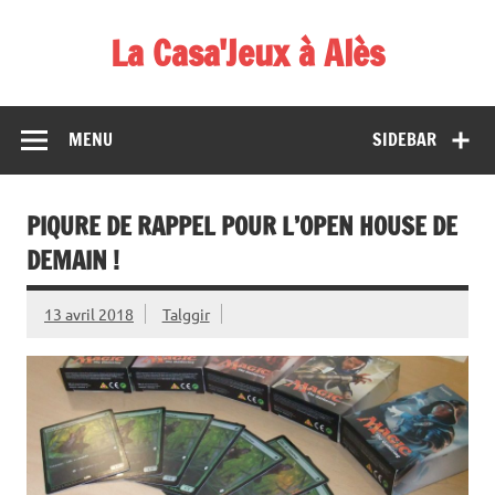
Skip
to
La Casa'Jeux à Alès
content
Votre spécialiste du jeu : vente de jeux, organisations de
démos et de tournois
MENU
SIDEBAR
PIQURE DE RAPPEL POUR L’OPEN HOUSE DE
DEMAIN !
13 avril 2018
Talggir