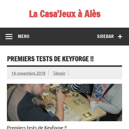
Skip
to
La Casa'Jeux à Alès
content
Votre spécialiste du jeu : vente de jeux, organisations de
démos et de tournois
MENU
SIDEBAR
PREMIERS TESTS DE KEYFORGE !!
16 novembre 2018
Talggir
Premiers tests de Keyforge !!