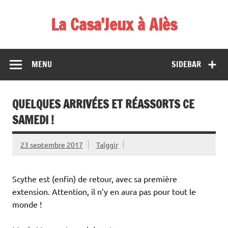
Skip
to
La Casa'Jeux à Alès
content
Votre spécialiste du jeu : vente de jeux, organisations de
démos et de tournois
MENU
SIDEBAR
QUELQUES ARRIVÉES ET RÉASSORTS CE
SAMEDI !
23 septembre 2017
Talggir
Scythe est (enfin) de retour, avec sa première
extension. Attention, il n’y en aura pas pour tout le
monde !