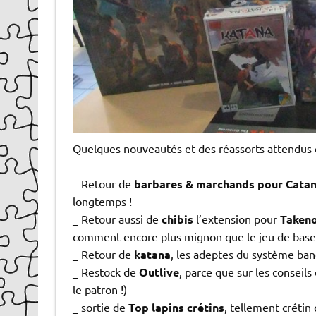
Quelques nouveautés et des réassorts attendus 
_ Retour de
barbares & marchands pour Cata
longtemps !
_ Retour aussi de
chibis
l’extension pour
Taken
comment encore plus mignon que le jeu de bas
_ Retour de
katana
, les adeptes du système bang
_ Restock de
Outlive
, parce que sur les conseils 
le patron !)
_ sortie de
Top lapins crétins
, tellement crétin