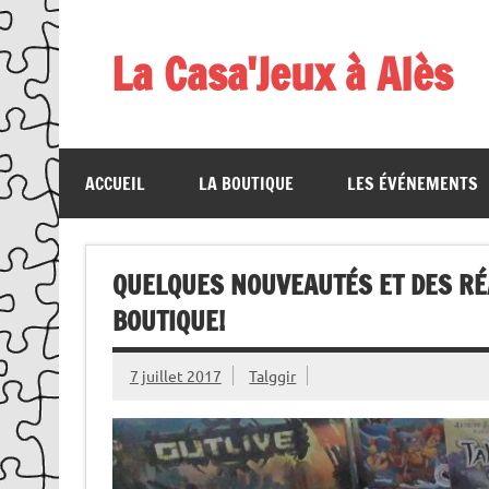
Skip
to
content
La Casa'Jeux à Alès
Votre spécialiste du jeu : vente de jeux, organis
ACCUEIL
LA BOUTIQUE
LES ÉVÉNEMENTS
QUELQUES NOUVEAUTÉS ET DES RÉ
BOUTIQUE!
7 juillet 2017
Talggir