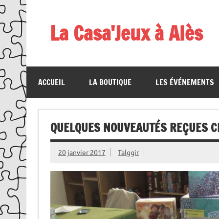
Skip
to
content
La Casa'Jeux à Alès
Votre spécialiste du jeu : vente de jeux, organis
ACCUEIL
LA BOUTIQUE
LES ÉVÉNEMENTS
QUELQUES NOUVEAUTÉS REÇUES CE
20 janvier 2017
Talggir