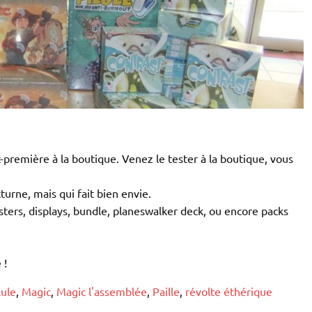
-première à la boutique. Venez le tester à la boutique, vous
cturne, mais qui fait bien envie.
sters, displays, bundle, planeswalker deck, ou encore packs
 !
lule
,
Magic
,
Magic l'assemblée
,
Paille
,
révolte éthérique