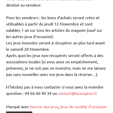
destiné au vendeur.
Pour les vendeurs : les bons d’achats seront crées et
utilisables à partir du jeudi 12 Novembre et sont
valables 1 an sur tous les articles du magasin (sauf sur
les autres jeux d’occasion).
Les jeux invendus seront à récupérer au plus tard avant
le samedi 20 Novembre.
Après quoi les jeux non-récupérés seront offerts à des
associations locales (si vous avez un empêchement,
prévenez, je ne suis pas un monstre, mais ne me laissez
pas sans nouvelles avec vos jeux dans la réserve…).
N’hésitez pas à nous contacter si vous avez la moindre
question : 04 66 60 40 34 ou
contact@lacasajeux.fr
Marqué avec
bourse aux jeux
,
jeux de société d'occasion