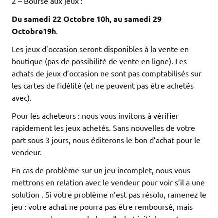
2 – Bourse aux jeux :
Du samedi
2
2 Octobre
1
0
h, au samedi
29
Octobre
19h
.
Les jeux d’occasion seront disponibles à la vente en
boutique (pas de possibilité de vente en ligne). Les
achats de jeux d’occasion ne sont pas comptabilisés sur
les cartes de fidélité (et ne peuvent pas être achetés
avec).
Pour les acheteurs : nous vous invitons à vérifier
rapidement les jeux achetés. Sans nouvelles de votre
part sous 3 jours, nous éditerons le bon d’achat pour le
vendeur.
En cas de problème sur un jeu incomplet, nous vous
mettrons en relation avec le vendeur pour voir s’il a une
solution . Si votre problème n’est pas résolu, ramenez le
jeu : votre achat ne pourra pas être remboursé, mais