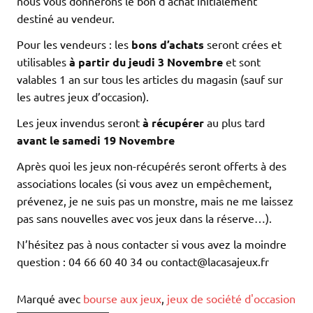
nous vous donnerons le bon d’achat initialement
destiné au vendeur.
Pour les vendeurs : les
bons d’achats
seront crées et
utilisables
à partir du jeudi
3
Novembre
et sont
valables 1 an sur tous les articles du magasin (sauf sur
les autres jeux d’occasion).
Les jeux invendus seront
à récupérer
au plus tard
avant le samedi
19 Novembre
Après quoi les jeux non-récupérés seront offerts à des
associations locales (si vous avez un empêchement,
prévenez, je ne suis pas un monstre, mais ne me laissez
pas sans nouvelles avec vos jeux dans la réserve…).
N’hésitez pas à nous contacter si vous avez la moindre
question : 04 66 60 40 34 ou contact@lacasajeux.fr
Marqué avec
bourse aux jeux
,
jeux de société d'occasion