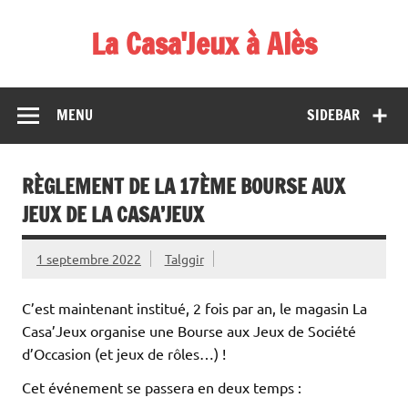
Skip
to
La Casa'Jeux à Alès
content
Votre spécialiste du jeu : vente de jeux, organisations de
démos et de tournois
MENU
SIDEBAR
RÈGLEMENT DE LA 17ÈME BOURSE AUX
JEUX DE LA CASA’JEUX
1 septembre 2022
Talggir
C’est maintenant institué, 2 fois par an, le magasin La
Casa’Jeux organise une Bourse aux Jeux de Société
d’Occasion (et jeux de rôles…) !
Cet événement se passera en deux temps :