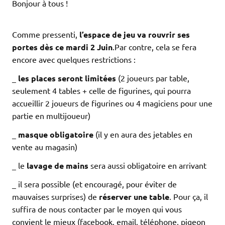
Bonjour à tous !
Comme pressenti,
l’espace de jeu va rouvrir ses
portes dès ce mardi 2 Juin
.Par contre, cela se fera
encore avec quelques restrictions :
_
les places seront limitées
(2 joueurs par table,
seulement 4 tables + celle de figurines, qui pourra
accueillir 2 joueurs de figurines ou 4 magiciens pour une
partie en multijoueur)
_
masque obligatoire
(il y en aura des jetables en
vente au magasin)
_ le
lavage de mains
sera aussi obligatoire en arrivant
_ il sera possible (et encouragé, pour éviter de
mauvaises surprises) de
réserver une table
. Pour ça, il
suffira de nous contacter par le moyen qui vous
convient le mieux (facebook, email, téléphone, pigeon