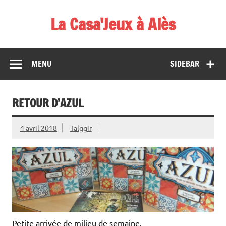
Skip
to
La Casa'Jeux à Alès
content
Votre spécialiste du jeu : vente de jeux, organisations de
démos et de tournois
MENU
SIDEBAR
RETOUR D’AZUL
4 avril 2018
Talggir
Petite arrivée de milieu de semaine.