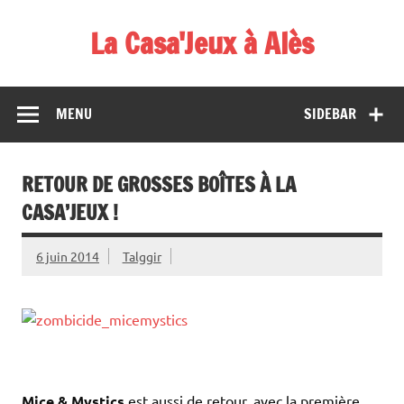
Skip
to
La Casa'Jeux à Alès
content
Votre spécialiste du jeu : vente de jeux, organisations de
démos et de tournois
MENU
SIDEBAR
RETOUR DE GROSSES BOÎTES À LA
CASA’JEUX !
6 juin 2014
Talggir
Mice & Mystics
est aussi de retour, avec la première