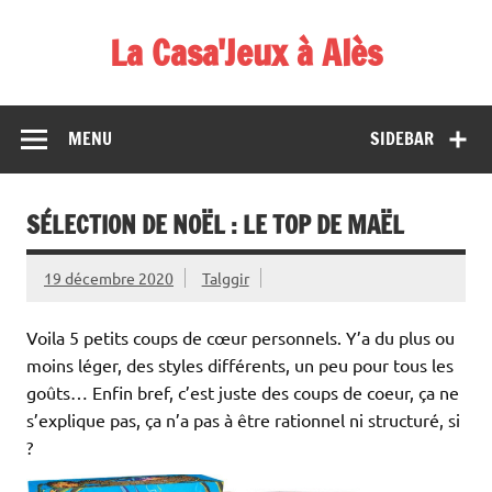
Skip
to
La Casa'Jeux à Alès
content
Votre spécialiste du jeu : vente de jeux, organisations de
démos et de tournois
MENU
SIDEBAR
SÉLECTION DE NOËL : LE TOP DE MAËL
19 décembre 2020
Talggir
Voila 5 petits coups de cœur personnels. Y’a du plus ou
moins léger, des styles différents, un peu pour tous les
goûts… Enfin bref, c’est juste des coups de coeur, ça ne
s’explique pas, ça n’a pas à être rationnel ni structuré, si
?