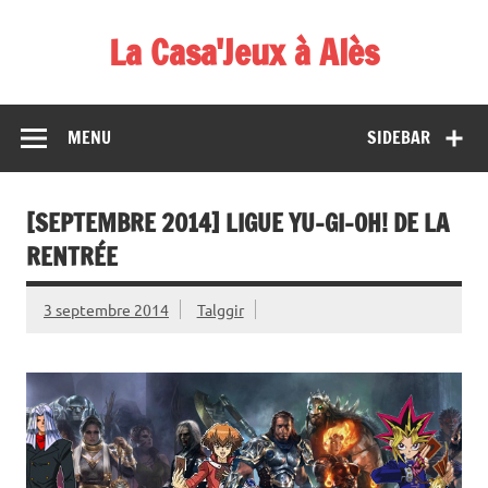
Skip
to
La Casa'Jeux à Alès
content
Votre spécialiste du jeu : vente de jeux, organisations de
démos et de tournois
MENU
SIDEBAR
[SEPTEMBRE 2014] LIGUE YU-GI-OH! DE LA
RENTRÉE
3 septembre 2014
Talggir