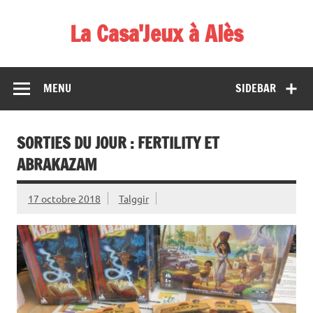
Skip
to
La Casa'Jeux à Alès
content
Votre spécialiste du jeu : vente de jeux, organisations de
démos et de tournois
MENU
SIDEBAR
SORTIES DU JOUR : FERTILITY ET
ABRAKAZAM
17 octobre 2018
Talggir