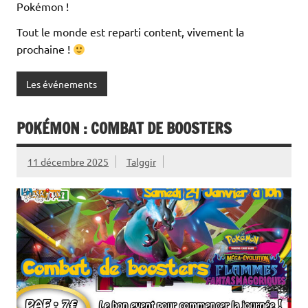
Pokémon !
Tout le monde est reparti content, vivement la
prochaine !
Les événements
POKÉMON : COMBAT DE BOOSTERS
11 décembre 2025
Talggir