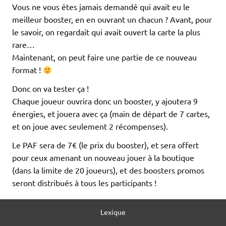
Vous ne vous êtes jamais demandé qui avait eu le
meilleur booster, en en ouvrant un chacun ? Avant, pour
le savoir, on regardait qui avait ouvert la carte la plus
rare…
Maintenant, on peut faire une partie de ce nouveau
format !
Donc on va tester ça !
Chaque joueur ouvrira donc un booster, y ajoutera 9
énergies, et jouera avec ça (main de départ de 7 cartes,
et on joue avec seulement 2 récompenses).
Le PAF sera de 7€ (le prix du booster), et sera offert
pour ceux amenant un nouveau jouer à la boutique
(dans la limite de 20 joueurs), et des boosters promos
seront distribués à tous les participants !
Lexique