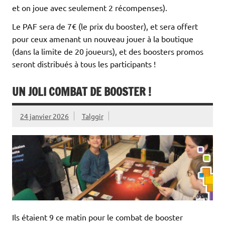
et on joue avec seulement 2 récompenses).
Le PAF sera de 7€ (le prix du booster), et sera offert
pour ceux amenant un nouveau jouer à la boutique
(dans la limite de 20 joueurs), et des boosters promos
seront distribués à tous les participants !
UN JOLI COMBAT DE BOOSTER !
24 janvier 2026
Talggir
Ils étaient 9 ce matin pour le combat de booster