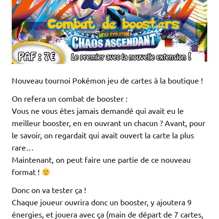
Nouveau tournoi Pokémon jeu de cartes à la boutique !
On refera un combat de booster :
Vous ne vous êtes jamais demandé qui avait eu le
meilleur booster, en en ouvrant un chacun ? Avant, pour
le savoir, on regardait qui avait ouvert la carte la plus
rare…
Maintenant, on peut faire une partie de ce nouveau
format !
Donc on va tester ça !
Chaque joueur ouvrira donc un booster, y ajoutera 9
énergies, et jouera avec ça (main de départ de 7 cartes,