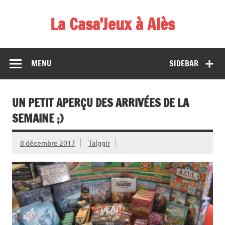
Skip
to
La Casa'Jeux à Alès
content
Votre spécialiste du jeu : vente de jeux, organisations de
démos et de tournois
MENU
SIDEBAR
UN PETIT APERÇU DES ARRIVÉES DE LA
SEMAINE ;)
8 décembre 2017
Talggir